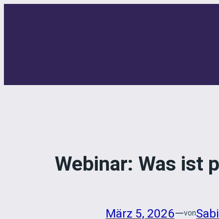
Zum
Inhalt
springen
Webinar: Was ist p
März 5, 2026
—
Sab
von