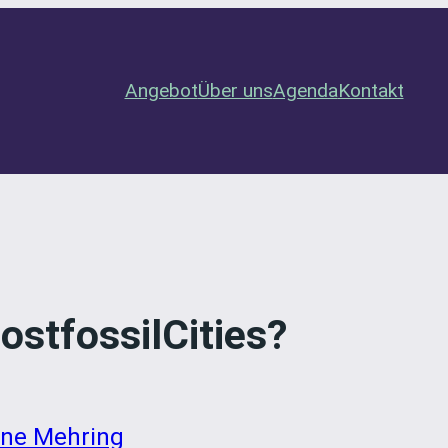
Angebot
Über uns
Agenda
Kontakt
ostfossilCities?
ine Mehring